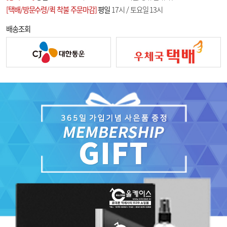
[택배/방문수령/퀵 착불 주문마감]
평일
17시 / 토요일 13시
배송조회