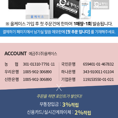
ACCOUNT
예금주:(주)올케이스
농 협
301-01310-7791-11
국민은행
659401-01-467832
우리은행
1005-902-306890
하나은행
343-910011-01104
신한은행
1005-902-306890
기업은행
119153550-01-021
주문을 하면 포인트가 쌓인다!
3%
무통장입금 :
적립
2%
신용카드/실시간계좌이체 :
적립