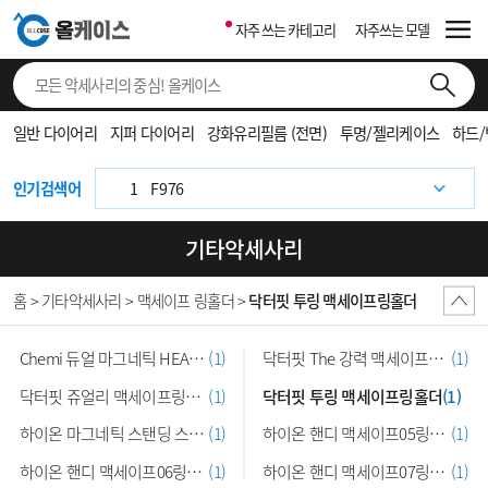
자주 쓰는 카테고리
자주쓰는 모델
1
8
일반 다이어리
지퍼 다이어리
강화유리필름 (전면)
투명/젤리케이스
하드
1
F971
1
F976
인기검색어
1
A175
기타악세사리
1
F776
홈 > 기타악세사리 > 맥세이프 링홀더 >
닥터핏 투링 맥세이프링홀더
1
S931
1
S942
Chemi 듀얼 마그네틱 HEA-TS50링홀더
(1)
닥터핏 The 강력 맥세이프링홀더
(1)
1
971
닥터핏 쥬얼리 맥세이프링홀더
(1)
닥터핏 투링 맥세이프링홀더
(1)
1
S937
하이온 마그네틱 스탠딩 스마트링홀…
(1)
하이온 핸디 맥세이프05링홀더
(1)
1
S948
하이온 핸디 맥세이프06링홀더
(1)
하이온 핸디 맥세이프07링홀더
(1)