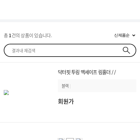
1
8
1
F971
총
1
건의 상품이 있습니다.
닥터핏 투링 맥세이프 링홀더 / /
블랙
|
회원가