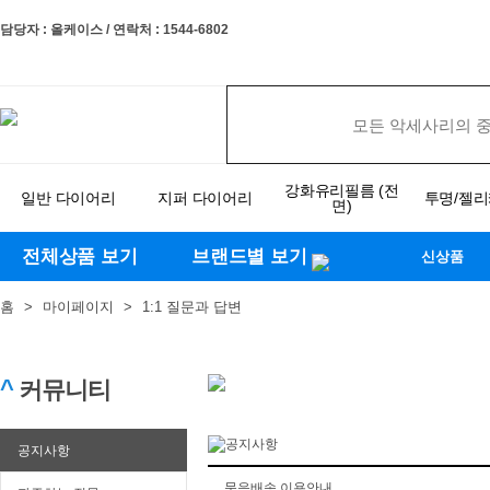
담당자 : 올케이스 / 연락처 : 1544-6802
강화유리필름 (전
일반 다이어리
지퍼 다이어리
투명/젤
면)
전체상품 보기
브랜드별 보기
신상품
홈
>
마이페이지
>
1:1 질문과 답변
^
커뮤니티
공지사항
묶음배송 이용안내