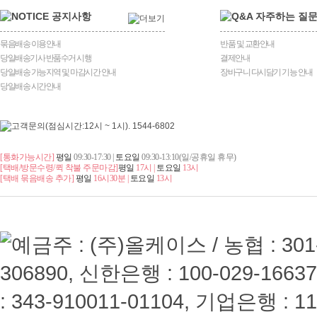
묶음배송 이용안내
반품 및 교환안내
당일배송기사 반품수거 시행
결제안내
당일배송 가능지역 및 마감시간 안내
장바구니 다시담기 기능 안내
당일배송 시간안내
[통화가능시간]
평일
09:30-17:30 |
토요일
09:30-13:10(일/공휴일 휴무)
[택배/방문수령/퀵 착불 주문마감]
평일
17시 |
토요일
13시
[택배 묶음배송 추가]
평일
16시30분 |
토요일
13시