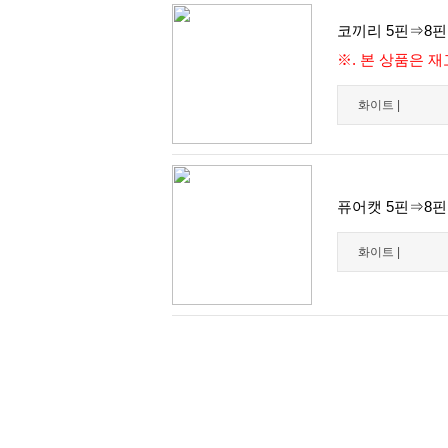
코끼리 5핀⇒8핀 
※. 본 상품은 
화이트 |
퓨어캣 5핀⇒8핀 
화이트 |