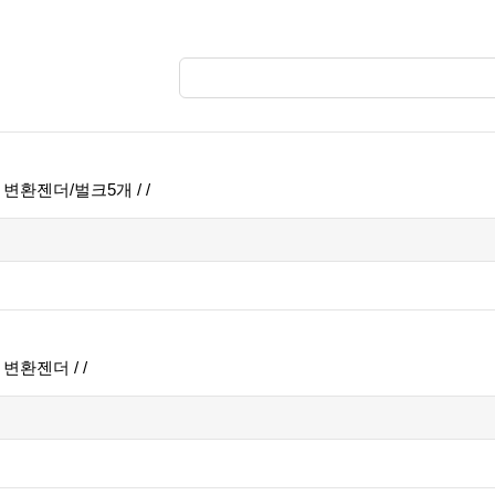
변환젠더/벌크5개 / /
변환젠더 / /