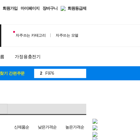
회원가입
마이페이지
장바구니
회원등급제
자주쓰는 카테고리
자주쓰는 모델
10
8
필름
가정용충전기
1
F971
2
F976
찾기 간편주문
3
A175
4
F776
5
S931
6
S942
7
971
8
S937
신제품순
낮은가격순
높은가격순
9
S948