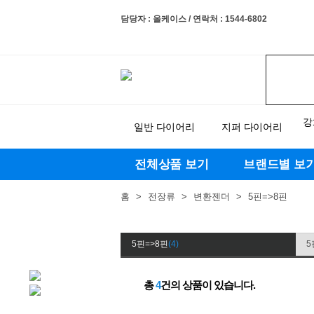
담당자 : 올케이스 / 연락처 : 1544-6802
강
일반 다이어리
지퍼 다이어리
전체상품 보기
브랜드별 보
홈
>
전장류
>
변환젠더
>
5핀=>8핀
5핀=>8핀
(4)
5
총
4
건의 상품이 있습니다.