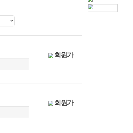
10
8
1
F971
회원가
회원가