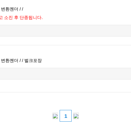
변환젠더 / /
재고 소진 후 단종됩니다.
변환젠더 / / 벌크포장
1