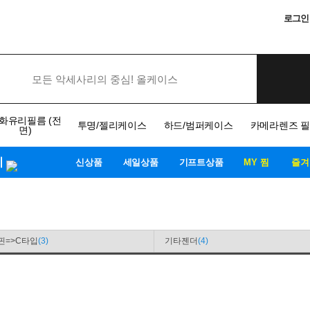
로그인
화유리필름 (전
투명/젤리케이스
하드/범퍼케이스
카메라렌즈 
면)
기
신상품
세일상품
기프트상품
MY 찜
즐겨
핀=>C타입
(3)
기타젠더
(4)