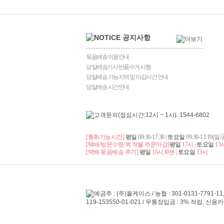
묶음배송 이용안내
당일배송기사 반품수거 시행
당일배송 가능지역 및 마감시간 안내
당일배송 시간안내
[통화가능시간]
평일
09:30-17:30 |
토요일
09:30-13:10(
[택배/방문수령/퀵 착불 주문마감]
평일
17시 |
토요일
13
[택배 묶음배송 추가]
평일
16시30분 |
토요일
13시