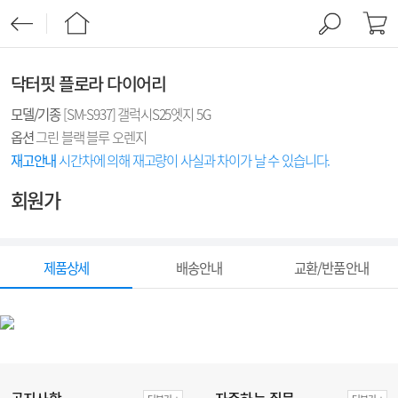
닥터핏 플로라 다이어리
모델/기종
[SM-S937] 갤럭시S25엣지 5G
옵션
그린 블랙 블루 오렌지
재고안내
시간차에 의해 재고량이 사실과 차이가 날 수 있습니다.
회원가
제품상세
배송안내
교환/반품 안내