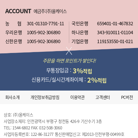
ACCOUNT
예금주:(주)올케이스
농 협
301-01310-7791-11
국민은행
659401-01-467832
우리은행
1005-902-306890
하나은행
343-910011-01104
신한은행
1005-902-306890
기업은행
119153550-01-021
주문을 하면 포인트가 쌓인다!
3%
무통장입금 :
적립
2%
신용카드/실시간계좌이체 :
적립
회사소개
개인정보취급방침
이용약관
고객센터
PC버전
상호: (주)올케이스
사업장소재지: 인천광역시 부평구 청천동 426-9 기산수기 3층
TEL: 1544-6802
FAX: 032-508-3060
사업자등록번호: 122-86-31277
통신판매업신고: 제2013-인천부평-00499호